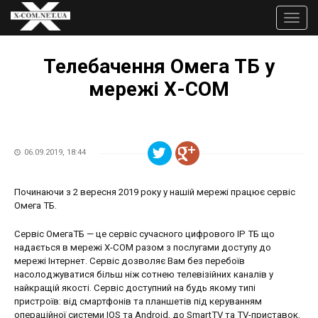
Перейти
до
Toggle
основного
naviga
Ви
вмісту
є
Телебачення Омега ТБ у
тут
мережі Х-СОМ
06.09.2019, 18:44
Починаючи з 2 вересня 2019 року у нашій мережі працює сервіс
Омега ТБ.
Сервіс ОмегаТБ — це сервіс сучасного цифрового IP ТБ що
надається в мережі Х-СОМ разом з послугами доступу до
мережі Інтернет. Сервіс дозволяє Вам без перебоїв
насолоджуватися більш ніж сотнею телевізійних каналів у
найкращій якості. Сервіс доступний на будь якому типі
пристроїв: від смартфонів та планшетів під керуванням
операційної системи IOS та Android, до SmartTV та TV-приставок.