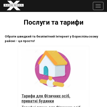
Перейти
до
Toggle
основного
naviga
вмісту
Послуги та тарифи
Обрати швидкий та безлімітний Інтернет у Бориспільскому
районі - це просто!
Тарифи для Фізичних осіб,
приватні будинки