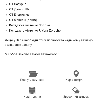
СТ Лазурне
СТ Дніпро 86
СТ Енергетик
СТ Факел (Проців)
Котеджне містечко Золоче
Котеджне містечко Riviera Zoloche
Якщо у Вас є необхідність у якісному та надійному зв'язку -
залишайте заявку
.
Ми обов'язково з Вами зв'яжемось!
Послуги компанii
Карта покриття
Нашi новини
Зворотний зв’язок