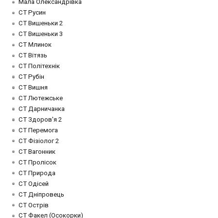
Мала Олександрівка
СТ Русин
СТ Вишеньки 2
СТ Вишеньки 3
СТ Млинок
СТ Вітязь
СТ Політехнік
СТ Рубін
СТ Вишня
СТ Лютежське
СТ Дарничанка
СТ Здоров'я 2
СТ Перемога
СТ Фізіолог 2
СТ Вагонник
СТ Пролісок
СТ Природа
СТ Одісей
СТ Дніпровець
СТ Острів
СТ Факел (Осокорки)