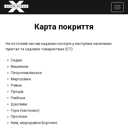
Перейти
до
Toggle
основного
naviga
вмісту
Карта покриття
На поточний час ми надаємо послуги у наступних населених
пунктах та садових товариствах (СТ):
Гнідин
Вишеньки
Петропавлівське
Мартусівка
Ревне
Проців
Глибоке
Щасливе
Гора (частково)
Проліски
Київ, мікрорайон Бортничі