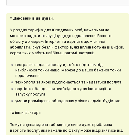
* Шановний відвідувач!
У розділі тарифів для Юридичних осіб, нажаль ми не
можемо надати точну ціну щодо підключення Вашого
об'єкту до мережі Інтернет та вартість щомісячної
абонплати. Існує безліч факторів, які впливають на ці цифри,
серед яких мабуть найбільш вагомі наступні:
географія надання послуги, тобто відстань від
найближчої точки нашої мережі до Вашої бажаної точки
підключення
технологія за якою підключається та надається послуга
вартість обладнання необхідного для інсталяції та
запуску послуги
умови розміщення обладнання у різних адмін. будівлях
та інши фактори.
Тому вищенаведена таблиця це лише дуже приблизна
вартість послуг, яка нажаль по факту може відрізнятись від