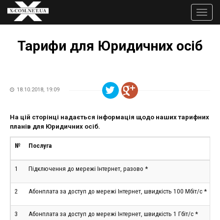
Перейти
до
Toggle
основного
naviga
Ви
вмісту
є
Тарифи для Юридичних осіб
тут
18.10.2018, 19:09
На цій сторінці надається інформація щодо наших тарифних
планів для Юридичних осіб.
№
Послуга
В
1
Підключення до мережі Інтернет, разово *
в
2
Абонплата за доступ до мережі Інтернет, швидкість 100 Мбіт/с *
в
3
Абонплата за доступ до мережі Інтернет, швидкість 1 Гбіт/с *
в