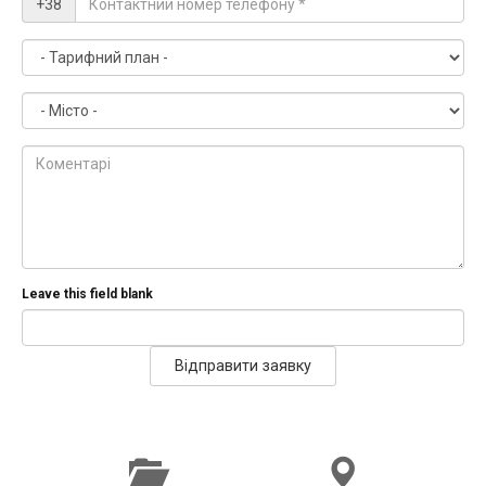
+38
(e-
Контактний
mail)
номер
телефону
Тарифний
*
план
Місто
Коментарі
Leave this field blank
Відправити заявку