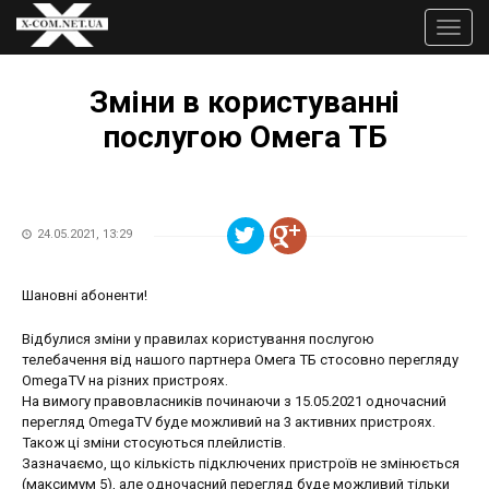
Перейти
до
Toggle
основного
naviga
Ви
вмісту
є
Зміни в користуванні
тут
послугою Омега ТБ
24.05.2021, 13:29
Шановні абоненти!
Відбулися зміни у правилах користування послугою
телебачення від нашого партнера Омега ТБ стосовно перегляду
OmegaTV на різних пристроях.
На вимогу правовласників починаючи з 15.05.2021 одночасний
перегляд OmegaTV буде можливий на 3 активних пристроях.
Також ці зміни стосуються плейлистів.
Зазначаємо, що кількість підключених пристроїв не змінюється
(максимум 5), але одночасний перегляд буде можливий тільки